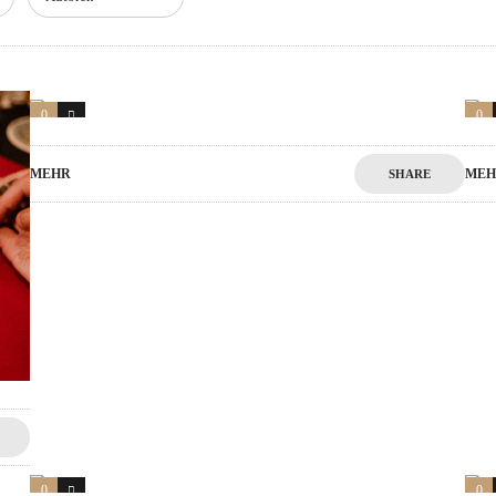
0
1
0
MEHR
MEH
SHARE
0
1
0