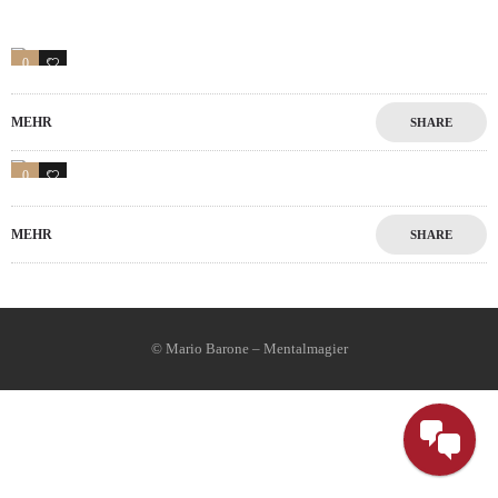
0
1
MEHR
SHARE
0
1
MEHR
SHARE
© Mario Barone – Mentalmagier